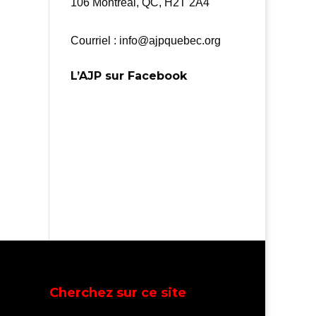
106 Montréal, QC, H2T 2A4
Courriel : info@ajpquebec.org
L’AJP sur Facebook
Cherchez sur ce site