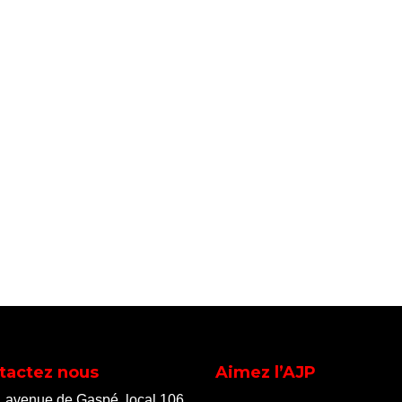
tactez nous
Aimez l’AJP
, avenue de Gaspé, local 106