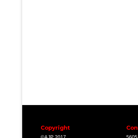
Copyright
Con
©AJP 2017
5605