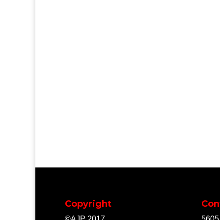
Copyright
Con
©AJP 2017
5605