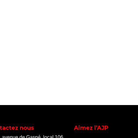
tactez nous
Aimez l’AJP
, avenue de Gaspé, local 106