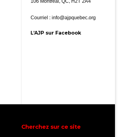
106 Montréal, QC, H2T 2A4
Courriel : info@ajpquebec.org
L’AJP sur Facebook
Cherchez sur ce site