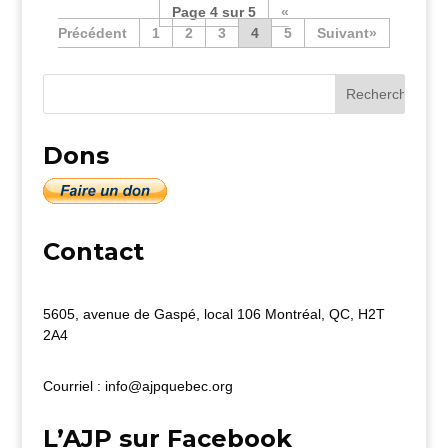
Page 4 sur 5
«
1
2
3
4
5
»
Dons
Contact
5605, avenue de Gaspé, local 106 Montréal, QC, H2T
2A4
Courriel : info@ajpquebec.org
L’AJP sur Facebook